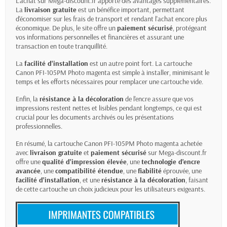
L'achat sur Mega-discount.fr apporte des avantages supplémentaires.
La
livraison gratuite
est un bénéfice important, permettant
d'économiser sur les frais de transport et rendant l'achat encore plus
économique. De plus, le site offre un
paiement sécurisé
, protégeant
vos informations personnelles et financières et assurant une
transaction en toute tranquillité.
La
facilité d'installation
est un autre point fort. La cartouche
Canon PFI-105PM Photo magenta est simple à installer, minimisant le
temps et les efforts nécessaires pour remplacer une cartouche vide.
Enfin, la
résistance à la décoloration
de l'encre assure que vos
impressions restent nettes et lisibles pendant longtemps, ce qui est
crucial pour les documents archivés ou les présentations
professionnelles.
En résumé, la cartouche Canon PFI-105PM Photo magenta achetée
avec
livraison gratuite
et
paiement sécurisé
sur Mega-discount.fr
offre une
qualité d'impression élevée
, une
technologie d'encre
avancée
, une
compatibilité étendue
, une
fiabilité
éprouvée, une
facilité d'installation
, et une
résistance à la décoloration
, faisant
de cette cartouche un choix judicieux pour les utilisateurs exigeants.