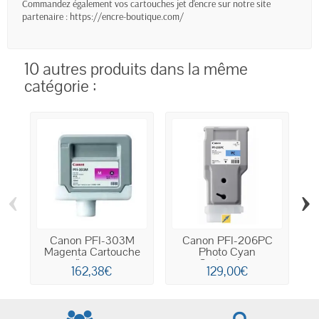
Commandez également vos cartouches jet d'encre sur notre site
partenaire :
https://encre-boutique.com/
10 autres produits dans la même
catégorie :
‹
›
Canon PFI-303M
Canon PFI-206PC
Magenta Cartouche
Photo Cyan
N
d'encre...
Cartouche...
162,38€
129,00€