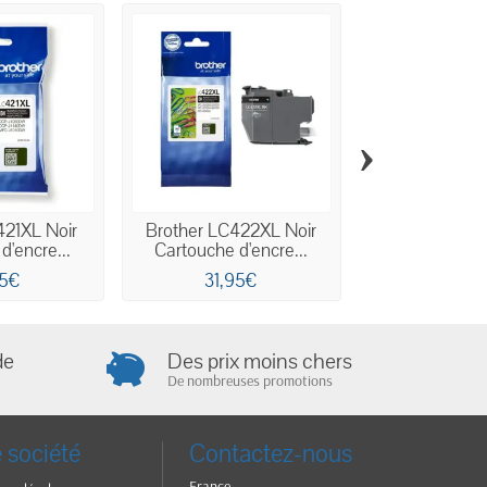
›
421XL Noir
Brother LC422XL Noir
Brother LC32
d'encre...
Cartouche d'encre...
Cartouche d'
95€
31,95€
12,40
de
Des prix moins chers
De nombreuses promotions
 société
Contactez-nous
France