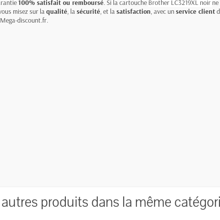
arantie
100% satisfait ou remboursé
. Si la cartouche
Brother LC3219XL noir
ne
 vous misez sur la
qualité
, la
sécurité
, et la
satisfaction
, avec un
service client
d
 Mega-discount.fr.
 autres produits dans la même catégori