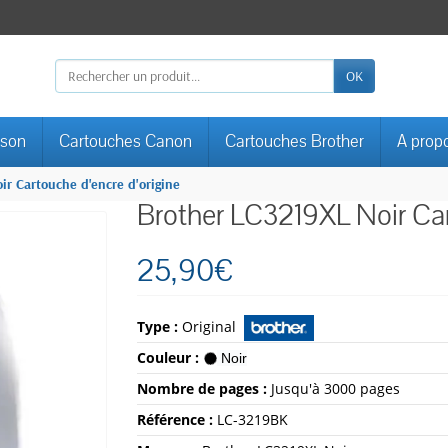
OK
pson
Cartouches Canon
Cartouches Brother
A prop
ir Cartouche d'encre d'origine
Brother LC3219XL Noir Car
25,90€
Type :
Original
Couleur :
Noir
Nombre de pages :
Jusqu'à 3000 pages
Référence :
LC-3219BK