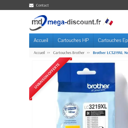
Contact
Accueil
Cartouches HP
Cartouches E
Accueil
Cartouches Brother
Brother LC3219XL No
LIVRAISON OFFERTE