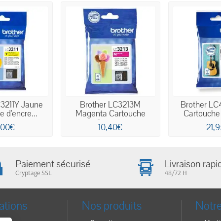
C3211Y Jaune
Brother LC3213M
Brother LC
 d'encre...
Magenta Cartouche
Cartouche 
d'encre...
,00€
10,40€
21,
Paiement sécurisé
Livraison rapi
Cryptage SSL
48/72 H
ations
Nos produits
Notre