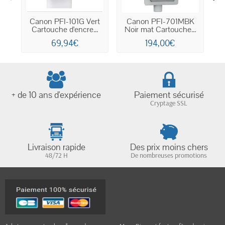
Canon PFI-101G Vert
Canon PFI-701MBK
Cartouche d'encre...
Noir mat Cartouche...
N
69,94€
194,00€
+ de 10 ans d'expérience
Paiement sécurisé
Cryptage SSL
Livraison rapide
Des prix moins chers
48/72 H
De nombreuses promotions