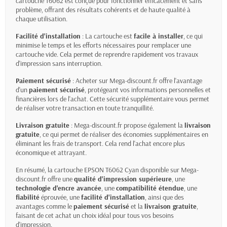
cartouche T6062 est conçue pour fonctionner efficacement et sans
problème, offrant des résultats cohérents et de haute qualité à
chaque utilisation.
Facilité d'installation
: La cartouche est
facile à installer
, ce qui
minimise le temps et les efforts nécessaires pour remplacer une
cartouche vide. Cela permet de reprendre rapidement vos travaux
d'impression sans interruption.
Paiement sécurisé
: Acheter sur Mega-discount.fr offre l'avantage
d'un
paiement sécurisé
, protégeant vos informations personnelles et
financières lors de l'achat. Cette sécurité supplémentaire vous permet
de réaliser votre transaction en toute tranquillité.
Livraison gratuite
: Mega-discount.fr propose également la
livraison
gratuite
, ce qui permet de réaliser des économies supplémentaires en
éliminant les frais de transport. Cela rend l'achat encore plus
économique et attrayant.
En résumé, la cartouche EPSON T6062 Cyan disponible sur Mega-
discount.fr offre une
qualité d'impression supérieure
, une
technologie d'encre avancée
, une
compatibilité étendue
, une
fiabilité
éprouvée, une
facilité d'installation
, ainsi que des
avantages comme le
paiement sécurisé
et la
livraison gratuite
,
faisant de cet achat un choix idéal pour tous vos besoins
d'impression.