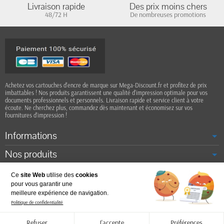
Livraison rapide
Des prix moins chers
48/72 H
De nombreuses promotions
Achetez vos cartouches d'encre de marque sur Mega-Discount.fr et profitez de prix
imbattables ! Nos produits garantissent une qualité d'impression optimale pour vos
documents professionnels et personnels. Livraison rapide et service client à votre
écoute. Ne cherchez plus, commandez dès maintenant et économisez sur vos
fournitures d'impression !
Informations
Nos produits
Notre société
Ce
site Web
utilise des
cookies
pour vous garantir une
Contactez-nous
meilleure expérience de navigation.
Politique de confidentialité
Refuser
J'accepte
Préférences