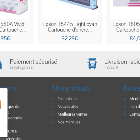
580A Vivid
Epson T5445 Light cyan
Epson T605
artouche...
Cartouche d'encre...
Cartouche 
,95€
92,29€
84,
Paiement sécurisé
Livraison rapi
Cryptage SSL
48/72 H
ations
Nos produits
Notre
n
Promotions
Menti
olitique de
Nouveautés
Plan d
ité et
Meilleures ventes
Conta
on des données
Nos marques
s
t sécurisé
ons générales