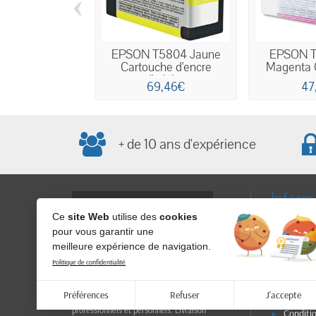
‹
EPSON T5804 Jaune
EPSON T
Cartouche d'encre
Magenta C
d'origine
69,46€
47
+ de 10 ans d'expérience
Inform
Ce
site Web
utilise des
cookies
Livraiso
pour vous garantir une
RGPD - P
meilleure expérience de navigation.
confidential
Achetez vos cartouches d'encre de
Politique de confidentialité
d'utilisati
marque sur Mega-Discount.fr et profitez
personnelle
de prix imbattables ! Nos produits
garantissent une qualité d'impression
Préférences
Refuser
J'accepte
Paiemen
optimale pour vos documents
professionnels et personnels. Livraison
Conditi