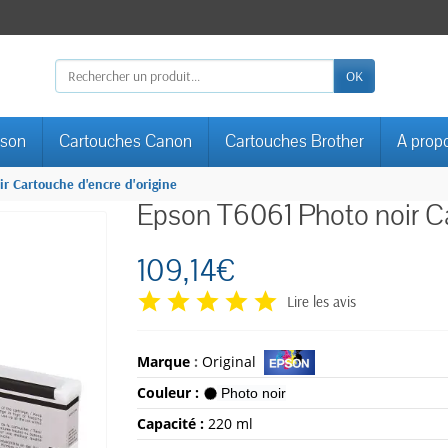
OK
pson
Cartouches Canon
Cartouches Brother
A prop
r Cartouche d'encre d'origine
Epson T6061 Photo noir Ca
109,14€
Lire les avis
Marque
:
Original
Couleur :
Photo noir
Capacité
:
220 ml