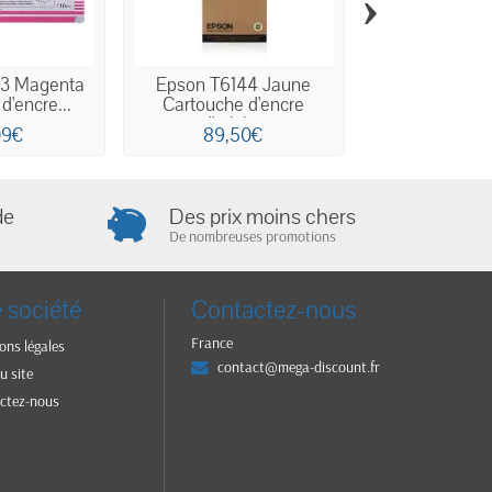
›
3 Magenta
Epson T6144 Jaune
Epson T6027 G
d'encre...
Cartouche d'encre
Cartouche d'
d'origine
09€
89,50€
84,14
de
Des prix moins chers
De nombreuses promotions
 société
Contactez-nous
France
ons légales
contact@mega-discount.fr
u site
ctez-nous