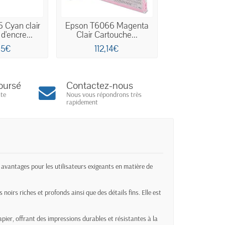
 Cyan clair
Epson T6066 Magenta
Epson T6069 G
d'encre...
Clair Cartouche...
Cartouche d'
95€
112,14€
112,1
oursé
Contactez-nous
ite
Nous vous répondrons très
rapidement
avantages pour les utilisateurs exigeants en matière de
 noirs riches et profonds ainsi que des détails fins. Elle est
apier, offrant des impressions durables et résistantes à la