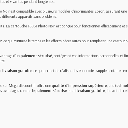
ttes et vivantes pendant longtemps.
 Noir est compatible avec plusieurs modèles d'imprimantes Epson, assurant une
c différents appareils sans problème.
its. La cartouche T6061 Photo Noir est conçue pour fonctionner efficacement et s
er
, ce qui minimise le temps et les efforts nécessaires pour remplacer une cartouc
avantage d'un
paiement sécurisé
, protégeant vos informations personnelles et fin
ité.
la
livraison gratuite
, ce qui permet de réaliser des économies supplémentaires en é
e sur Mega-discount.fr offre une
qualité d'impression supérieure
, une
technol
des avantages comme le
paiement sécurisé
et la
livraison gratuite
, faisant de ce