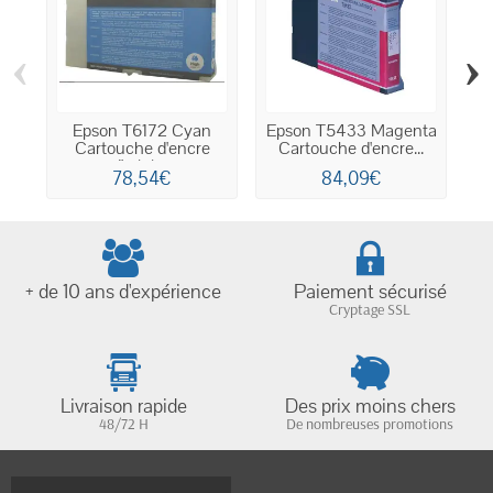
‹
›
Epson T6172 Cyan
Epson T5433 Magenta
E
Cartouche d'encre
Cartouche d'encre...
P
d'origine
78,54€
84,09€
+ de 10 ans d'expérience
Paiement sécurisé
Cryptage SSL
Livraison rapide
Des prix moins chers
48/72 H
De nombreuses promotions