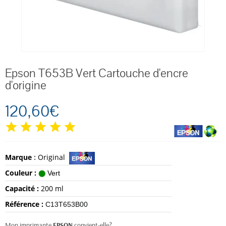
Epson T653B Vert Cartouche d'encre
d'origine
120,60€
Marque
:
Original
Couleur :
Vert
Capacité :
200 ml
Référence :
C13T653B00
Mon imprimante
EPSON
convient-elle?