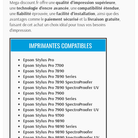
Mega-discount.fr offre une
qualité d'impression supérieure
,
une
technologie d'encre avancée
, une
compatibilité étendue
,
une
fiabilité
éprouvée, une
facilité d'installation
, ainsi que des
avantages comme le
paiement sécurisé
et la
livraison gratuite
,
faisant de cet achat un choix idéal pour tous vos besoins
d'impression.
Epson Stylus Pro
Epson Stylus Pro 7700
Epson Stylus Pro 7890
Epson Stylus Pro 7890 Series
Epson Stylus Pro 7890 SpectroProofer
Epson Stylus Pro 7890 SpectroProofer UV
Epson Stylus Pro 7900
Epson Stylus Pro 7900 Series
Epson Stylus Pro 7900 SpectroProofer
Epson Stylus Pro 7900 SpectroProofer UV
Epson Stylus Pro 9700
Epson Stylus Pro 9890
Epson Stylus Pro 9890 Series
Epson Stylus Pro 9890 SpectroProofer
Epson Stylus Pro 9890 SpectroProofer UV