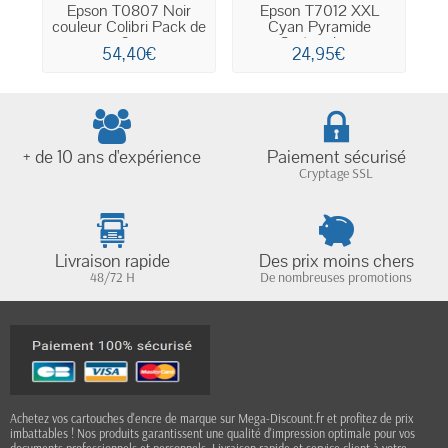
Epson T0807 Noir
Epson T7012 XXL
Ep
couleur Colibri Pack de
Cyan Pyramide
6...
Cartouche...
54,40€
24,95€
+ de 10 ans d'expérience
Paiement sécurisé
Cryptage SSL
Livraison rapide
Des prix moins chers
48/72 H
De nombreuses promotions
Achetez vos cartouches d'encre de marque sur Mega-Discount.fr et profitez de prix
imbattables ! Nos produits garantissent une qualité d'impression optimale pour vos