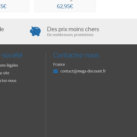
ine...
95€
62,95€
59,9
de
Des prix moins chers
De nombreuses promotions
 société
Contactez-nous
France
ons légales
contact@mega-discount.fr
u site
ctez-nous