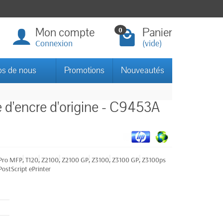
Mon compte
Panier
0
Connexion
(vide)
os de nous
Promotions
Nouveautés
d'encre d'origine - C9453A
,
,
,
,
,
,
 Pro MFP
T120
Z2100
Z2100 GP
Z3100
Z3100 GP
Z3100ps
ostScript ePrinter