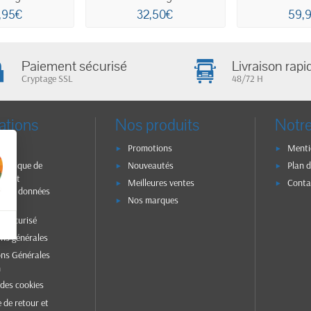
d'orig
,95€
32,50€
59,
Paiement sécurisé
Livraison rapi
Cryptage SSL
48/72 H
ations
Nos produits
Notre
n
Promotions
Menti
olitique de
Nouveautés
Plan d
ité et
Meilleures ventes
Conta
on des données
Nos marques
s
t sécurisé
ons générales
ons Générales
n
 des cookies
e de retour et