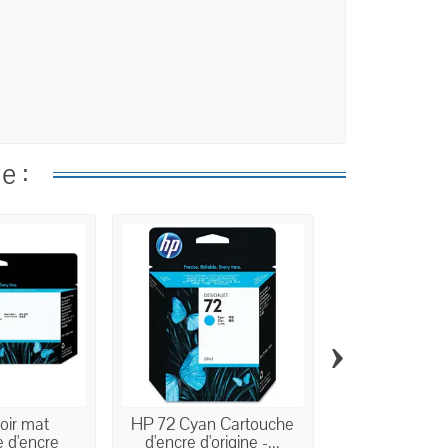
e :
›
oir mat
HP 72 Cyan Cartouche
HP 70 Phot
 d'encre
d'encre d'origine -...
Cartouche d'