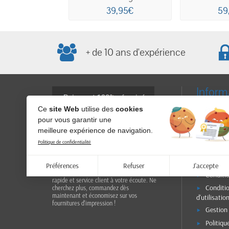
39,95€
59
+ de 10 ans d'expérience
Inform
Livraiso
Ce
site Web
utilise des
cookies
pour vous garantir une
RGPD - P
meilleure expérience de navigation.
confidential
Achetez vos cartouches d'encre de
d'utilisati
marque sur Mega-Discount.fr et profitez
Politique de confidentialité
personnelle
de prix imbattables ! Nos produits
garantissent une qualité d'impression
Paiemen
optimale pour vos documents
Préférences
Refuser
J'accepte
professionnels et personnels. Livraison
Conditi
rapide et service client à votre écoute. Ne
Conditi
cherchez plus, commandez dès
maintenant et économisez sur vos
d'utilisatio
fournitures d'impression !
Gestion
Politiqu