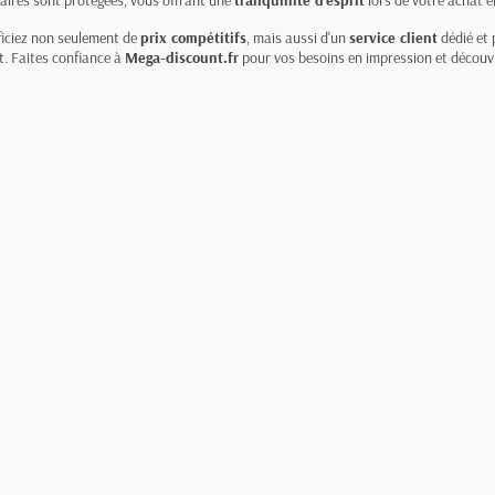
caires sont protégées, vous offrant une
tranquillité d'esprit
lors de votre achat en
ficiez non seulement de
prix compétitifs
, mais aussi d'un
service client
dédié et 
t. Faites confiance à
Mega-discount.fr
pour vos besoins en impression et découvr