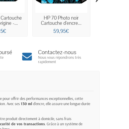
 Cartouche
HP 70 Photo noir
HP 70 Noi
rigine -...
Cartouche d'encre...
Cartouche 
d'origin
95€
59,95€
59,9
oursé
Contactez-nous
ite
Nous vous répondrons très
rapidement
e pour offrir des performances exceptionnelles, cette
ion. Avec ses
130 ml
d'encre, elle assure une longue durée
re produit directement à domicile, sans frais
curité de vos transactions
. Grâce à un système de