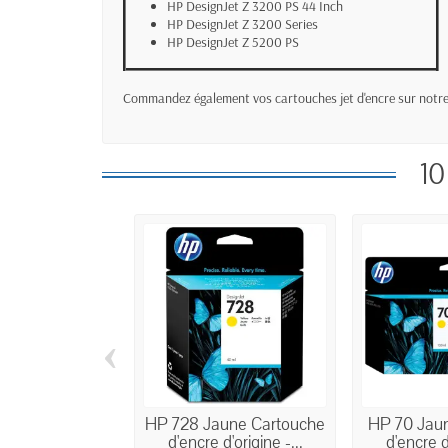
HP DesignJet Z 3200 PS 44 Inch
HP DesignJet Z 3200 Series
HP DesignJet Z 5200 PS
Commandez également vos cartouches jet d'encre sur notre 
10
‹
HP 728 Jaune Cartouche
HP 70 Jau
d'encre d'origine -...
d'encre d'