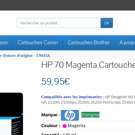
OK
pson
Cartouches Canon
Cartouches Brother
A prop
 d'encre d'origine - C9453A
HP 70 Magenta Cartouche 
59,95€
Compatible avec les imprimantes :
HP DesignJet HD
,
,
,
,
,
GP
Z3200
Z3200ps
Z5200
Z5200 PostScript
Z5400 P
Marque :
D'origine
Couleur :
Magenta
Capacité :
130 ml