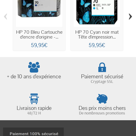
‹
›
HP 70 Bleu Cartouche
HP 70 Cyan noir mat
H
d'encre d'origine -...
Tête d'impression...
59,95€
59,95€
+ de 10 ans d'expérience
Paiement sécurisé
Cryptage SSL
Livraison rapide
Des prix moins chers
48/72 H
De nombreuses promotions