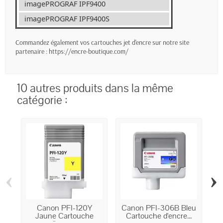
imagePROGRAF IPF9400
imagePROGRAF IPF9400S
Commandez également vos cartouches jet d'encre sur notre site
partenaire :
https://encre-boutique.com/
10 autres produits dans la même
catégorie :
‹
›
Canon PFI-120Y
Canon PFI-306B Bleu
C
Jaune Cartouche
Cartouche d'encre...