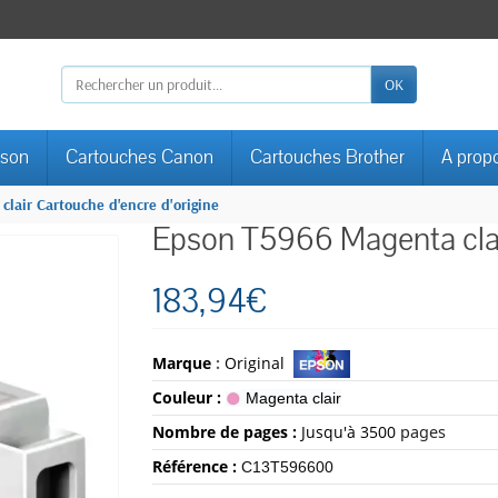
OK
pson
Cartouches Canon
Cartouches Brother
A prop
lair Cartouche d'encre d'origine
Epson T5966 Magenta clair
183,94€
Marque
:
Original
Couleur :
Magenta clair
Nombre de pages :
Jusqu'à 3500
pages
Référence :
C13T596600