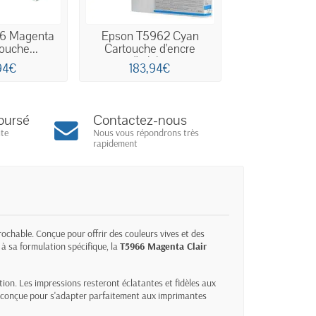
6 Magenta
Epson T5962 Cyan
Epson T5963
touche...
Cartouche d'encre
Cartouche d'
d'origine
94€
183,94€
183,9
oursé
Contactez-nous
ite
Nous vous répondrons très
rapidement
prochable. Conçue pour offrir des couleurs vives et des
 à sa formulation spécifique, la
T5966 Magenta Clair
tion. Les impressions resteront éclatantes et fidèles aux
est conçue pour s'adapter parfaitement aux imprimantes