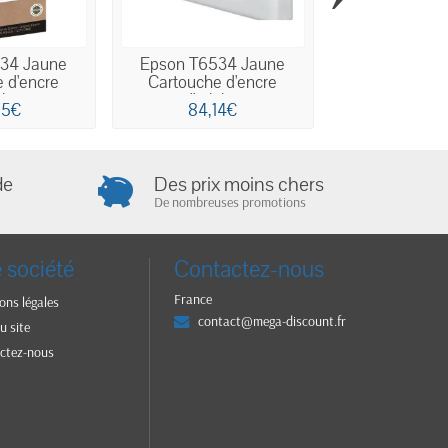
34 Jaune
Epson T6534 Jaune
Epson 16XL No
 d'encre
Cartouche d'encre
Stylo plume
gine
d'origine
95€
84,14€
59,5
de
Des prix moins chers
De nombreuses promotions
 société
Contactez-nous
France
ons légales
contact@mega-discount.fr
u site
ctez-nous