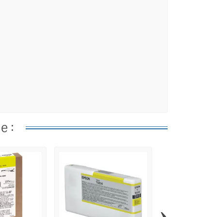
e :
›