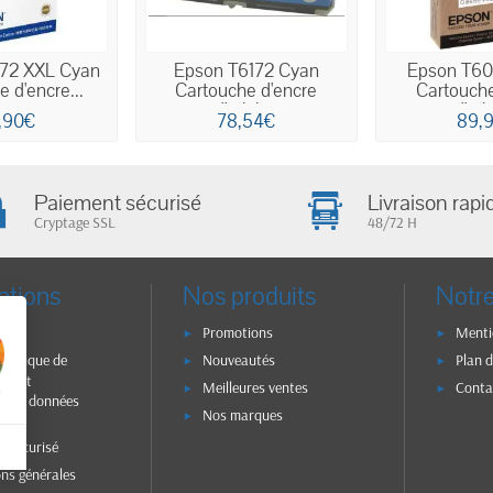
72 XXL Cyan
Epson T6172 Cyan
Epson T60
 d'encre...
Cartouche d'encre
Cartouche
d'origine
d'ori
,90€
78,54€
89,
Paiement sécurisé
Livraison rapi
Cryptage SSL
48/72 H
ations
Nos produits
Notre
n
Promotions
Menti
olitique de
Nouveautés
Plan d
ité et
Meilleures ventes
Conta
on des données
Nos marques
s
t sécurisé
ons générales