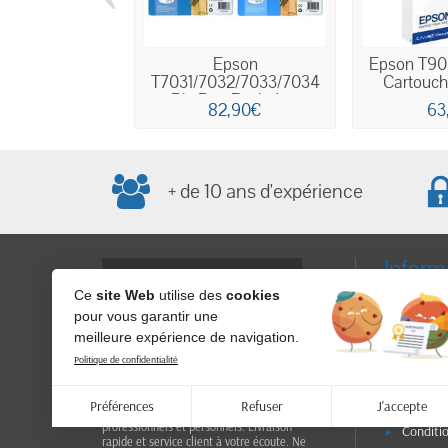
Epson
Epson T90
T7031/7032/7033/7034
Cartouche
Big Ben Pack de...
82,90€
63
+ de 10 ans d'expérience
Inform
Ce
site Web
utilise des
cookies
Livraiso
pour vous garantir une
RGPD - P
meilleure expérience de navigation.
confidential
Achetez vos cartouches d'encre de
Politique de confidentialité
d'utilisati
marque sur Mega-Discount.fr et profitez
personnelle
de prix imbattables ! Nos produits
garantissent une qualité d'impression
Préférences
Refuser
J'accepte
Paiemen
optimale pour vos documents
professionnels et personnels. Livraison
Conditi
rapide et service client à votre écoute. Ne